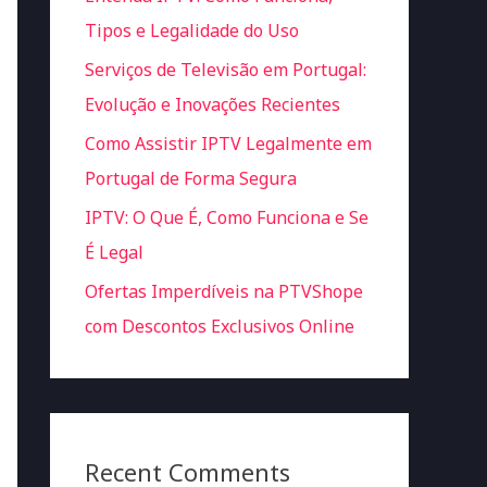
Tipos e Legalidade do Uso
Serviços de Televisão em Portugal:
Evolução e Inovações Recientes
Como Assistir IPTV Legalmente em
Portugal de Forma Segura
IPTV: O Que É, Como Funciona e Se
É Legal
Ofertas Imperdíveis na PTVShope
com Descontos Exclusivos Online
Recent Comments