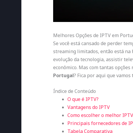
Melhores Opções de IPTV em Portug
Se você está cansado de perder tem
streaming limitados, então está na
evolução da tecnologia, assistir tele
econômico. Mas com tantas opções 
Portugal
? Fica por aqui que vamos 
Índice de Conteúdo
O que é IPTV?
Vantagens do IPTV
Como escolher o melhor IPTV
Principais fornecedores de I
Tabela Comparativa